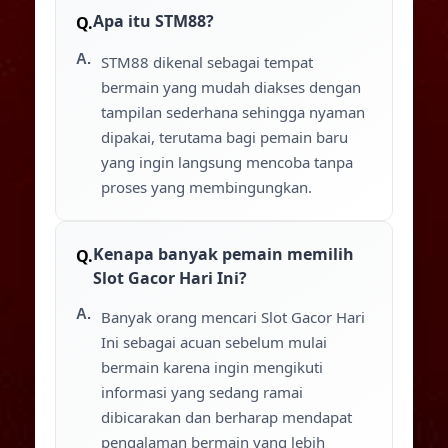
Apa itu STM88?
STM88 dikenal sebagai tempat
bermain yang mudah diakses dengan
tampilan sederhana sehingga nyaman
dipakai, terutama bagi pemain baru
yang ingin langsung mencoba tanpa
proses yang membingungkan.
Kenapa banyak pemain memilih
Slot Gacor Hari Ini?
Banyak orang mencari Slot Gacor Hari
Ini sebagai acuan sebelum mulai
bermain karena ingin mengikuti
informasi yang sedang ramai
dibicarakan dan berharap mendapat
pengalaman bermain yang lebih