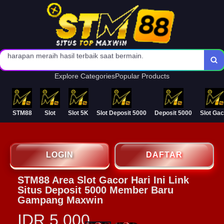
permainan yang ingin dicoba.
Deposit 5000 memudahkan pemain memulai dengan modal yang
lebih ringan dan terjangkau.
Member Baru Bisa Maxwin merupakan istilah yang menggambarkan
harapan meraih hasil terbaik saat bermain.
Explore Categories
Popular Products
STM88
Slot
Slot 5K
Slot Deposit 5000
Deposit 5000
Slot Gac
LOGIN
DAFTAR
STM88 Area Slot Gacor Hari Ini Link
Situs Deposit 5000 Member Baru
Gampang Maxwin
IDR 5.000