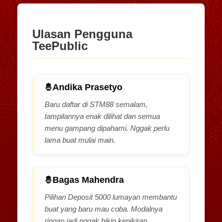
Ulasan Pengguna
TeePublic
Andika Prasetyo
Baru daftar di STM88 semalam,
tampilannya enak dilihat dan semua
menu gampang dipahami. Nggak perlu
lama buat mulai main.
Bagas Mahendra
Pilihan Deposit 5000 lumayan membantu
buat yang baru mau coba. Modalnya
ringan jadi nggak bikin kepikiran.