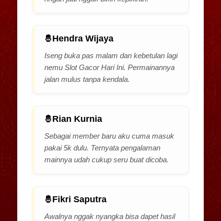
Hendra Wijaya
Iseng buka pas malam dan kebetulan lagi
nemu Slot Gacor Hari Ini. Permainannya
jalan mulus tanpa kendala.
Rian Kurnia
Sebagai member baru aku cuma masuk
pakai 5k dulu. Ternyata pengalaman
mainnya udah cukup seru buat dicoba.
Fikri Saputra
Awalnya nggak nyangka bisa dapet hasil