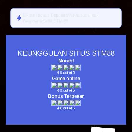
Nikmati
Bonus Deposit 5%
Khusus untuk
Pengguna Setia
STM88!
KEUNGGULAN SITUS STM88
Murah!
4.9 out of 5
Game online
4.9 out of 5
Bonus Terbesar
4.6 out of 5