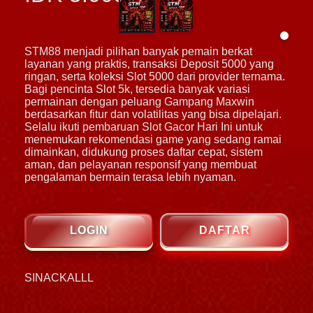
STM88 menjadi pilihan banyak pemain berkat
layanan yang praktis, transaksi Deposit 5000 yang
ringan, serta koleksi Slot 5000 dari provider ternama.
Bagi pencinta Slot 5k, tersedia banyak variasi
permainan dengan peluang Gampang Maxwin
berdasarkan fitur dan volatilitas yang bisa dipelajari.
Selalu ikuti pembaruan Slot Gacor Hari Ini untuk
menemukan rekomendasi game yang sedang ramai
dimainkan, didukung proses daftar cepat, sistem
aman, dan pelayanan responsif yang membuat
pengalaman bermain terasa lebih nyaman.
LOGIN
DAFTAR
SINACKALLL