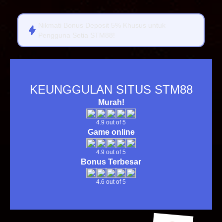
Nikmati
Bonus Deposit 5%
Khusus untuk
Pengguna Setia
STM88!
KEUNGGULAN SITUS STM88
Murah!
4.9 out of 5
Game online
4.9 out of 5
Bonus Terbesar
4.6 out of 5