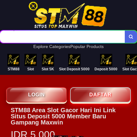
permainan yang ingin dicoba.
Deposit 5000 memudahkan pemain memulai dengan modal yang
lebih ringan dan terjangkau.
Member Baru Bisa Maxwin merupakan istilah yang menggambarkan
harapan meraih hasil terbaik saat bermain.
Explore Categories
Popular Products
STM88
Slot
Slot 5K
Slot Deposit 5000
Deposit 5000
Slot Gac
LOGIN
DAFTAR
STM88 Area Slot Gacor Hari Ini Link
Situs Deposit 5000 Member Baru
Gampang Maxwin
IDR 5.000