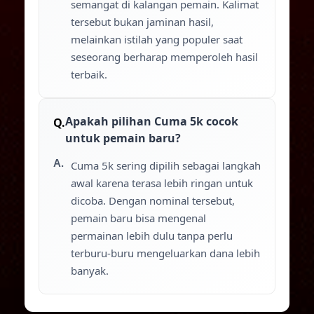
semangat di kalangan pemain. Kalimat
tersebut bukan jaminan hasil,
melainkan istilah yang populer saat
seseorang berharap memperoleh hasil
terbaik.
Apakah pilihan Cuma 5k cocok
untuk pemain baru?
Cuma 5k sering dipilih sebagai langkah
awal karena terasa lebih ringan untuk
dicoba. Dengan nominal tersebut,
pemain baru bisa mengenal
permainan lebih dulu tanpa perlu
terburu-buru mengeluarkan dana lebih
banyak.