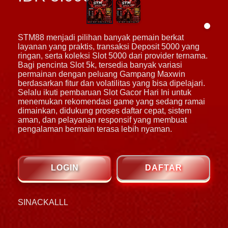
STM88 menjadi pilihan banyak pemain berkat
layanan yang praktis, transaksi Deposit 5000 yang
ringan, serta koleksi Slot 5000 dari provider ternama.
Bagi pencinta Slot 5k, tersedia banyak variasi
permainan dengan peluang Gampang Maxwin
berdasarkan fitur dan volatilitas yang bisa dipelajari.
Selalu ikuti pembaruan Slot Gacor Hari Ini untuk
menemukan rekomendasi game yang sedang ramai
dimainkan, didukung proses daftar cepat, sistem
aman, dan pelayanan responsif yang membuat
pengalaman bermain terasa lebih nyaman.
LOGIN
DAFTAR
SINACKALLL