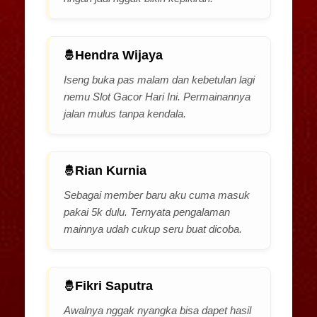
Hendra Wijaya
Iseng buka pas malam dan kebetulan lagi
nemu Slot Gacor Hari Ini. Permainannya
jalan mulus tanpa kendala.
Rian Kurnia
Sebagai member baru aku cuma masuk
pakai 5k dulu. Ternyata pengalaman
mainnya udah cukup seru buat dicoba.
Fikri Saputra
Awalnya nggak nyangka bisa dapet hasil