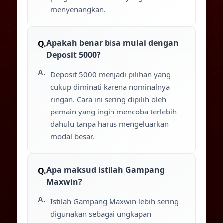
menyenangkan.
Apakah benar bisa mulai dengan
Deposit 5000?
Deposit 5000 menjadi pilihan yang
cukup diminati karena nominalnya
ringan. Cara ini sering dipilih oleh
pemain yang ingin mencoba terlebih
dahulu tanpa harus mengeluarkan
modal besar.
Apa maksud istilah Gampang
Maxwin?
Istilah Gampang Maxwin lebih sering
digunakan sebagai ungkapan