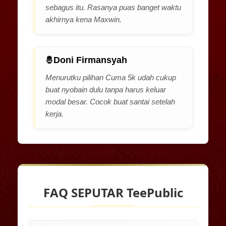
sebagus itu. Rasanya puas banget waktu
akhirnya kena Maxwin.
Doni Firmansyah
Menurutku pilihan Cuma 5k udah cukup
buat nyobain dulu tanpa harus keluar
modal besar. Cocok buat santai setelah
kerja.
FAQ SEPUTAR TeePublic