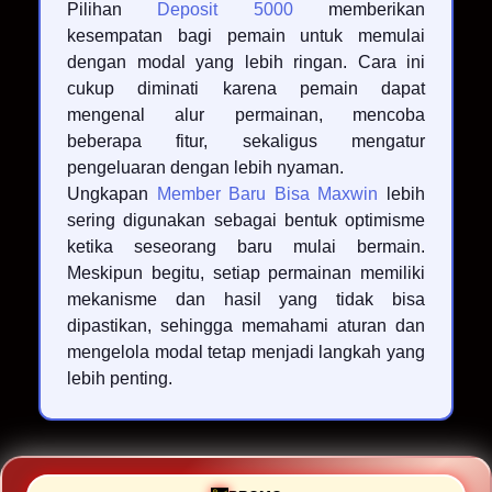
Pilihan
Deposit 5000
memberikan
kesempatan bagi pemain untuk memulai
dengan modal yang lebih ringan. Cara ini
cukup diminati karena pemain dapat
mengenal alur permainan, mencoba
beberapa fitur, sekaligus mengatur
pengeluaran dengan lebih nyaman.
Ungkapan
Member Baru Bisa Maxwin
lebih
sering digunakan sebagai bentuk optimisme
ketika seseorang baru mulai bermain.
Meskipun begitu, setiap permainan memiliki
mekanisme dan hasil yang tidak bisa
dipastikan, sehingga memahami aturan dan
mengelola modal tetap menjadi langkah yang
lebih penting.